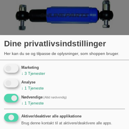
Dine privatlivsindstillinger
Her kan du se og tilpasse de oplysninger, som shoppen bruger.
Marketing
↓
3
Tjenester
AKSSTØDDÆMPER 1350KG AL-KO
OCTAGON BLÅ 260/410 MM
Analyse
↓
1
Tjeneste
KØB
Nødvendige
(Altid nødvendig)
761,00 kr.
↓
1
Tjeneste
Aktiver/deaktiver alle applikatione
Brug denne kontakt til at aktivere/deaktivere alle apps.