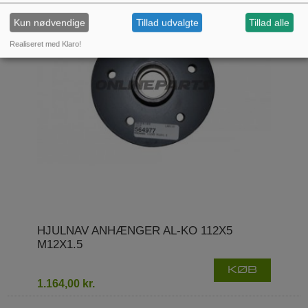
Kun nødvendige
Tillad udvalgte
Tillad alle
Realiseret med Klaro!
HJULNAV ANHÆNGER AL-KO 112X5
M12X1.5
KØB
1.164,00 kr.