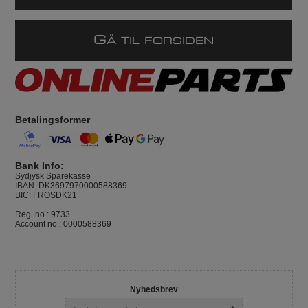
G
Å TIL FORSIDEN
Betalingsformer
Bank Info:
Sydjysk Sparekasse
IBAN: DK3697970000588369
BIC: FROSDK21
Reg. no.: 9733
Account no.: 0000588369
Nyhedsbrev