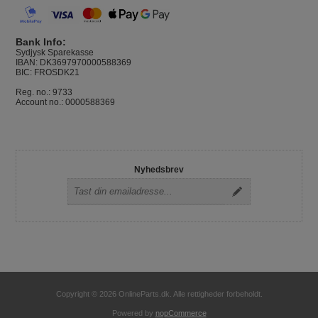
Bank Info:
Sydjysk Sparekasse
IBAN: DK3697970000588369
BIC: FROSDK21
Reg. no.: 9733
Account no.: 0000588369
Nyhedsbrev
Copyright © 2026 OnlineParts.dk. Alle rettigheder forbeholdt.
Powered by
nopCommerce