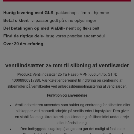
Hurtig levering med GLS
- pakkeshop - firma - hjemme
Betal sikkert
- vi passer godt på dine oplysninger
Del betalingen op med ViaBill
- nemt og fleksibelt
Find de rigtige dele
- brug vores præcise søgemodul
Over 20 års erfaring
Ventilindsætter 25 mm til slibning af ventilsæder
Produkt
: Ventilindsætter 25 fra Hazet (MPN: 606.54.45, GTIN:
4000896031788). Værktøjet er beregnet til indføring og centrering af
slibemidler på ventilkegler ved anlægsslibning/finjustering af ventilsæder.
Funktion og anvendelse
Ventilindsætteren anvendes som holder og centrering for slibesten eller
slibkopper ved manuelt arbejde på ventilsæder i topstykker. Den giver
en stabil flade og sikrer korrekt positionering af slibemidlet under dreje-
eller håndslibning.
Den indbyggede sugekop (saugknap) gør det muligt at fastholde