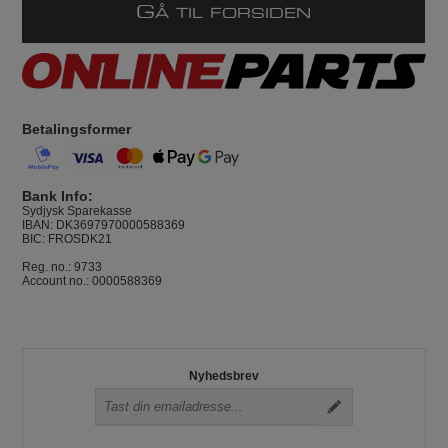
G
Å TIL FORSIDEN
Betalingsformer
Bank Info:
Sydjysk Sparekasse
IBAN: DK3697970000588369
BIC: FROSDK21
Reg. no.: 9733
Account no.: 0000588369
Nyhedsbrev