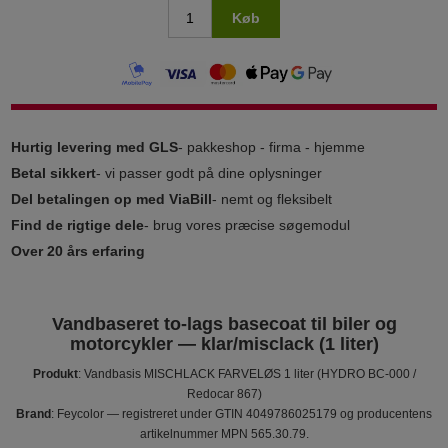
Køb
Hurtig levering med GLS
- pakkeshop - firma - hjemme
Betal sikkert
- vi passer godt på dine oplysninger
Del betalingen op med ViaBill
- nemt og fleksibelt
Find de rigtige dele
- brug vores præcise søgemodul
Over 20 års erfaring
Vandbaseret to-lags basecoat til biler og
motorcykler — klar/misclack (1 liter)
Produkt
: Vandbasis MISCHLACK FARVELØS 1 liter (HYDRO BC-000 /
Redocar 867)
Brand
: Feycolor — registreret under GTIN 4049786025179 og producentens
artikelnummer MPN 565.30.79.