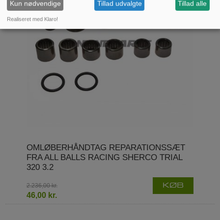
Kun nødvendige
Tillad udvalgte
Tillad alle
Realiseret med Klaro!
OMLØBERHÅNDTAG REPARATIONSSÆT
FRA ALL BALLS RACING SHERCO TRIAL
320 3.2
2.236,00 kr.
KØB
46,00 kr.