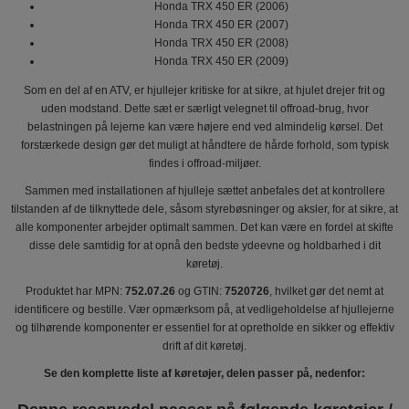
Honda TRX 450 ER (2006)
Honda TRX 450 ER (2007)
Honda TRX 450 ER (2008)
Honda TRX 450 ER (2009)
Som en del af en ATV, er hjullejer kritiske for at sikre, at hjulet drejer frit og
uden modstand. Dette sæt er særligt velegnet til offroad-brug, hvor
belastningen på lejerne kan være højere end ved almindelig kørsel. Det
forstærkede design gør det muligt at håndtere de hårde forhold, som typisk
findes i offroad-miljøer.
Sammen med installationen af hjulleje sættet anbefales det at kontrollere
tilstanden af de tilknyttede dele, såsom styrebøsninger og aksler, for at sikre, at
alle komponenter arbejder optimalt sammen. Det kan være en fordel at skifte
disse dele samtidig for at opnå den bedste ydeevne og holdbarhed i dit
køretøj.
Produktet har MPN:
752.07.26
og GTIN:
7520726
, hvilket gør det nemt at
identificere og bestille. Vær opmærksom på, at vedligeholdelse af hjullejerne
og tilhørende komponenter er essentiel for at opretholde en sikker og effektiv
drift af dit køretøj.
Se den komplette liste af køretøjer, delen passer på, nedenfor: