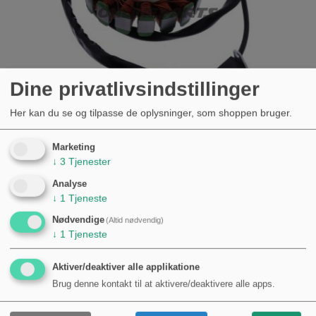
Dine privatlivsindstillinger
Her kan du se og tilpasse de oplysninger, som shoppen bruger.
Marketing
↓
3
Tjenester
GENERATOR STATOR JMP ARCTIC
CAT/TEXTRON WILDCAT 1000 X
Analyse
↓
1
Tjeneste
2.128,00 kr.
KØB
109,00 kr.
Nødvendige
(Altid nødvendig)
↓
1
Tjeneste
Aktiver/deaktiver alle applikatione
Brug denne kontakt til at aktivere/deaktivere alle apps.