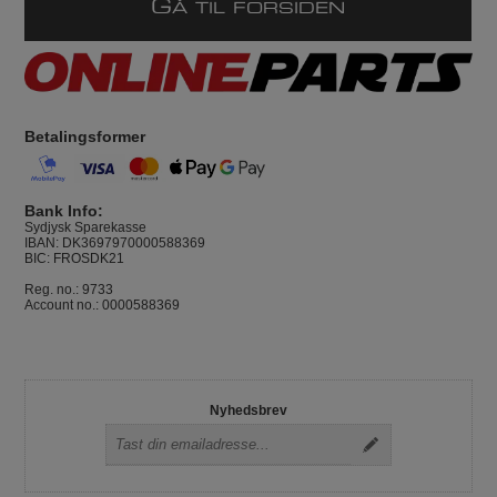
G
Å TIL FORSIDEN
Betalingsformer
Bank Info:
Sydjysk Sparekasse
IBAN: DK3697970000588369
BIC: FROSDK21
Reg. no.: 9733
Account no.: 0000588369
Nyhedsbrev