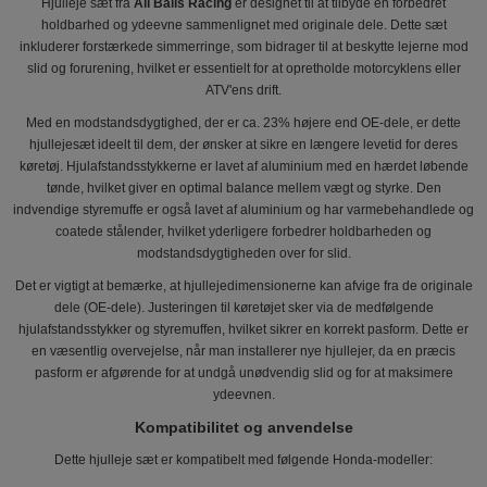
Hjulleje sæt fra
All Balls Racing
er designet til at tilbyde en forbedret
holdbarhed og ydeevne sammenlignet med originale dele. Dette sæt
inkluderer forstærkede simmerringe, som bidrager til at beskytte lejerne mod
slid og forurening, hvilket er essentielt for at opretholde motorcyklens eller
ATV'ens drift.
Med en modstandsdygtighed, der er ca. 23% højere end OE-dele, er dette
hjullejesæt ideelt til dem, der ønsker at sikre en længere levetid for deres
køretøj. Hjulafstandsstykkerne er lavet af aluminium med en hærdet løbende
tønde, hvilket giver en optimal balance mellem vægt og styrke. Den
indvendige styremuffe er også lavet af aluminium og har varmebehandlede og
coatede stålender, hvilket yderligere forbedrer holdbarheden og
modstandsdygtigheden over for slid.
Det er vigtigt at bemærke, at hjullejedimensionerne kan afvige fra de originale
dele (OE-dele). Justeringen til køretøjet sker via de medfølgende
hjulafstandsstykker og styremuffen, hvilket sikrer en korrekt pasform. Dette er
en væsentlig overvejelse, når man installerer nye hjullejer, da en præcis
pasform er afgørende for at undgå unødvendig slid og for at maksimere
ydeevnen.
Kompatibilitet og anvendelse
Dette hjulleje sæt er kompatibelt med følgende Honda-modeller: