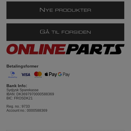
N
YE PRODUKTER
G
Å TIL FORSIDEN
Betalingsformer
Bank Info:
Sydjysk Sparekasse
IBAN: DK3697970000588369
BIC: FROSDK21
Reg. no.: 9733
Account no.: 0000588369