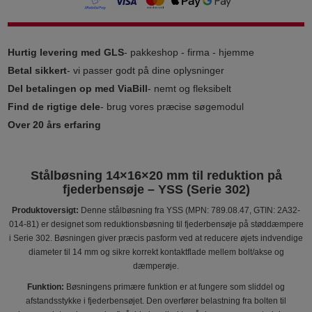
Hurtig levering med GLS
- pakkeshop - firma - hjemme
Betal sikkert
- vi passer godt på dine oplysninger
Del betalingen op med ViaBill
- nemt og fleksibelt
Find de rigtige dele
- brug vores præcise søgemodul
Over 20 års erfaring
Stålbøsning 14×16×20 mm til reduktion på
fjederbensøje – YSS (Serie 302)
Produktoversigt:
Denne stålbøsning fra YSS (MPN: 789.08.47, GTIN: 2A32-
014-81) er designet som reduktionsbøsning til fjederbensøje på støddæmpere
i Serie 302. Bøsningen giver præcis pasform ved at reducere øjets indvendige
diameter til 14 mm og sikre korrekt kontaktflade mellem bolt/akse og
dæmperøje.
Funktion:
Bøsningens primære funktion er at fungere som sliddel og
afstandsstykke i fjederbensøjet. Den overfører belastning fra bolten til