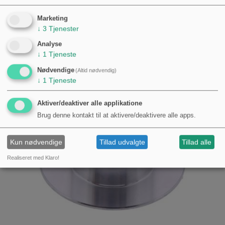
Marketing
K
UNDER DER HAR KØBT DENNE VARE
↓
3
Tjenester
KØBTE OGSÅ
Analyse
↓
1
Tjeneste
Nødvendige
(Altid nødvendig)
↓
1
Tjeneste
Aktiver/deaktiver alle applikatione
Brug denne kontakt til at aktivere/deaktivere alle apps.
Kun nødvendige
Tillad udvalgte
Tillad alle
Realiseret med Klaro!