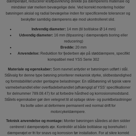
dæmperøjet, reducerer kraftpåvirkning direkte på dæmperens materiale og
mindsker slør mellem bevægelige dele. Ved korrekt montering holder
bøsningen aksial og radial bevægelse inden for specificerede tolerancer og
beskytter samtidig dæmperens øje mod ukontrolleret slid.
Indvendig diameter:
14 mm (til bolt/akse Ø 14 mm)
Udvendig diameter:
16 mm (tilpasning i dæmperøjets boring eller
reducering)
Bredde:
20 mm
Anvendelse:
Reduktion for fjederben øje på støddæmpere, specifikt
kompatibel med YSS Serie 302
Materiale og egenskaber:
Som navnet antyder er bøsningen udført i stål.
Stålvalg for denne type bøsning prioriterer mekanisk styrke, slidbestandighed
og formstabilitet under gentagne belastninger. En stålbøsning vil typisk være
varmebehandlet eller overfladebehandlet (afhængigt af YSS’ specifikationer
for delnummer 789.08.47) for at forbedre hårdhed og korrosionsmodstand.
Stålets egenskaber gør den velegnet til at optage skive- og punktbelastninger
fra bolte uden at deformere permanent ved normal drift for
motorcykeldæmpere.
Teknisk anvendelse og montage:
Monter bøsningen således at den sidder
centreret i dæmperøjets øje. Kontrollér at både bolt/akse og borehullet i
dæmperøjet er fri for snavs og korrosion før installation. For at sikre korrekt