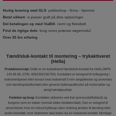
Hurtig levering med GLS
- pakkeshop - firma - hjemme
Betal sikkert
- vi passer godt på dine oplysninger
Del betalingen op med ViaBill
- nemt og fleksibelt
Find de rigtige dele
- brug vores præcise søgemodul
Over 20 års erfaring
Tænd/sluk-kontakt til montering – trykaktiveret
(Hella)
Produktoversigt:
Dette er en trykaktiveret tænd/sluk-kontakt fra Hella (MPN:
145.66.98, GTIN: 4082300190793). Kontakten er beregnet til indbygning i
instrumentpanel eller konsol med maksimalt 5 mm vægtykkelse og anvendes
som tænding/startkontakt eller generel trykknapafbryder på motorcykler og
øvrigt køretøjsudstyr.
Funktion og brug:
Kontakten aktiveres ved tryk (pressostat/tryktast) og
fungerer som en lukker (normal lukke-/sluttekontakt). Den er velegnet til
anvendelser hvor en robust trykknap uden vridning ønskes til tænding eller
andre kredsløb, hvor strømmen skal ledes via en mekanisk kontakt. Montage