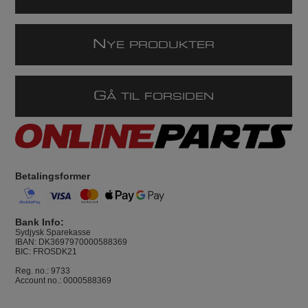
N
YE PRODUKTER
G
Å TIL FORSIDEN
Betalingsformer
Bank Info:
Sydjysk Sparekasse
IBAN: DK3697970000588369
BIC: FROSDK21
Reg. no.: 9733
Account no.: 0000588369