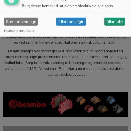
mellemstrømsapplikationer; ved direkte styring af startermotorer anbefales
Brug denne kontakt til at aktivere/deaktivere alle apps.
altid at vurdere belastningen og anvende et passende relæ, hvis
startstrømmen overstiger den angivne kortvarige belastbarhed.
Kun nødvendige
Tillad udvalgte
Tillad alle
Teknisk reference og identifikation:
Produktet sælges under mærket Hella
og identificeres med producentnummer (MPN) 145.66.98 og GTIN
Realiseret med Klaro!
4082300190793. Disse koder kan benyttes ved bestilling, reservedelskontrol
og ved sammenligning af specifikationer i teknisk dokumentation.
Bemærkninger ved montage:
Ved installation skal hulløbet i panelet og
skruemontering følge producentens dimensioner for at sikre korrekt tætning og
fastholdelse. Sørg for korrekt isolering af tilslutninger og overhold elsikkerhed
ved arbejde på 12/24 V-systemer. Fjern ikke gummikappen, hvis beskyttelsen
mod fugt ønskes bevaret.