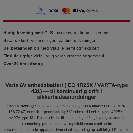
Hurtig levering med GLS
- pakkeshop - firma - hjemme
Betal sikkert
- vi passer godt på dine oplysninger
Del betalingen op med ViaBill
- nemt og fleksibelt
Find de rigtige dele
- brug vores præcise søgemodul
Over 20 års erfaring
Varta 6V enhedsbatte­ri (IEC 4R25X / VARTA‑type
431) — til kontinuerlig drift i
sikkerhedsanordninger
Produktoversigt:
Dette Varta-specialbatteri (GTIN 4008496171392, MPN
156.72.47) er en ikke-genopladelig 6 V zinkchlorid‑celle i typen 4R25X /
VARTA‑type 431. Det er udviklet til kontinuerlig drift og hyppigt anvendt i
alarmanlæg, permanente lys- og blinklamper samt andre
sikkerhedsrelaterede apparater, hvor stabil spænding og pålidelig drift over tid