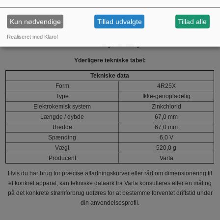
System: Zinkchlorid (ikke‑genopladelig)
Spænding: 6,0 V
Kun nødvendige
Tillad udvalgte
Tillad alle
Kapacitet: ca. 8,5 Ah
Dimensioner: 67 × 115 × 67 mm
Realiseret med Klaro!
Vægt: ca. 520 g
Yderligere tekniske tabel:
Tekniske data
Form
4R25X
Type
Ikke‑genopladelig
Elektrokemisk system
Zinkchlorid
Længde / dybde
67,0 mm
Bredde
67,0 mm
Spænding
6,0 V
Vægt
520,0 g
Producent
Varta
Hvis du har brug for præcise afladningskurver eller råd om dimensionering til
et konkret apparat, kan tekniske dataark fra Varta konsulteres eller en måling
på det konkrete strømforbrug udføres for at bestemme forventet driftstid under
din anvendelsesprofil.