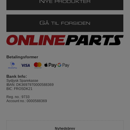
N
YE PRODUKTER
G
Å TIL FORSIDEN
Betalingsformer
Bank Info:
Sydjysk Sparekasse
IBAN: DK3697970000588369
BIC: FROSDK21
Reg. no.: 9733
Account no.: 0000588369
Nyhedsbrev