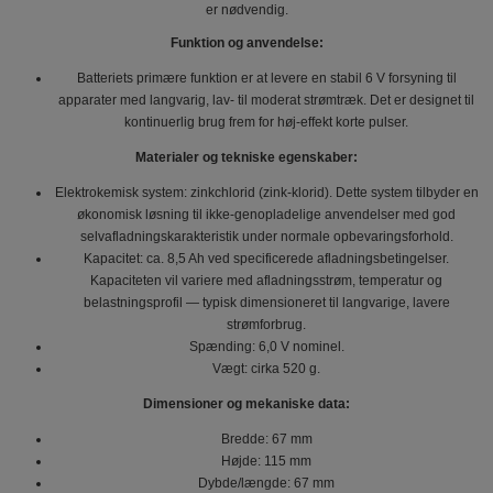
er nødvendig.
Funktion og anvendelse:
Batteriets primære funktion er at levere en stabil 6 V forsyning til
apparater med langvarig, lav‑ til moderat strømtræk. Det er designet til
kontinuerlig brug frem for høj‑effekt korte pulser.
Materialer og tekniske egenskaber:
Elektrokemisk system: zinkchlorid (zink‑klorid). Dette system tilbyder en
økonomisk løsning til ikke-genopladelige anvendelser med god
selvafladningskarakteristik under normale opbevaringsforhold.
Kapacitet: ca. 8,5 Ah ved specificerede afladningsbetingelser.
Kapaciteten vil variere med afladningsstrøm, temperatur og
belastningsprofil — typisk dimensioneret til langvarige, lavere
strømforbrug.
Spænding: 6,0 V nominel.
Vægt: cirka 520 g.
Dimensioner og mekaniske data:
Bredde: 67 mm
Højde: 115 mm
Dybde/længde: 67 mm