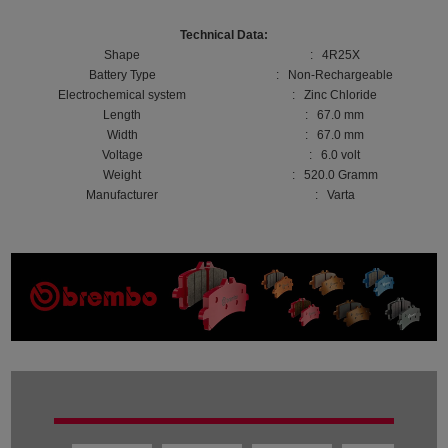
Technical Data:
Shape
: 4R25X
Battery Type
: Non-Rechargeable
Electrochemical system
: Zinc Chloride
Length
: 67.0 mm
Width
: 67.0 mm
Voltage
: 6.0 volt
Weight
: 520.0 Gramm
Manufacturer
: Varta