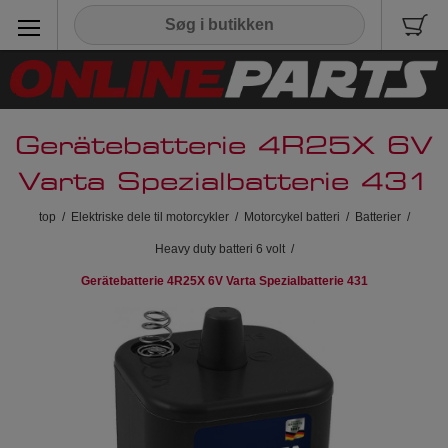
Gerätebatterie 4R25X 6V
Varta Spezialbatterie 431
top
/
Elektriske dele til motorcykler
/
Motorcykel batteri
/
Batterier
/
Heavy duty batteri 6 volt
/
Gerätebatterie 4R25X 6V Varta Spezialbatterie 431