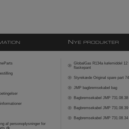
N
MATION
YE PRODUKTER
neParts
GlobalGas R134a kølemiddel 12 k
flaskepant
estilling
Styrekæde Original spare part 7
JMP bagbremsekabel bag
betingelser
Bagbremsekabel JMP 731.08.38
informationer
Bagbremsekabel JMP 731.08.39
Bagbremsekabel JMP 731.08.34
ng af personoplysninger for
rts.dk