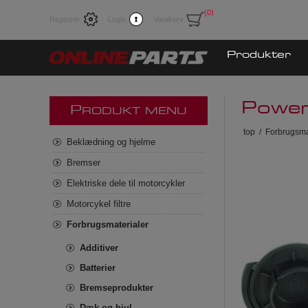
(0)
Registrér
Login
Varekurv
Produkter
Power
P
RODUKT MENU
top
/
Forbrugsma
Beklædning og hjelme
Bremser
Elektriske dele til motorcykler
Motorcykel filtre
Forbrugsmaterialer
Additiver
Batterier
Bremseprodukter
Dæk og hjul