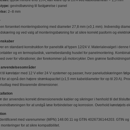
citet:
typisk mindre end 15 A; kan klare op til 20 A ved kabeldiameter > 1,5 mm
stype:
gevindbøsning til fastgørelse i panel
lse:
2–8 mm
r
 en forsenket monteringsboring med diameter 27,8 mm (±0,1 mm). Indvendig diam
dskæring og ved valg af monteringsbøsning for at sikre korrekt pasform og elektrisk
genskaber
er en standard konstruktion for panelstik af typen 12/24 V. Materialevalget i denn
mkontakter og en termoplastisk, varmebestandig husdel for panelmontering. Kombinat
d over for vibrationer, der forekommer på motorcykler. Den grønne fastholdningsri
og anvendelsesområder
 til køretøjer med 12 V eller 24 V systemer og passer, hvor paneludskæringen følger
for at opnå den højere strømkapacitet (≥1,5 mm kabeldiameter for op til 20 A). Produk
eludtag med tilsvarende dimensioner.
allation
ør der anvendes korrekt dimensionerede kabler og sikringer i henhold til det tilslu
evindbøsningen for at undgå løse forbindelser og korrosion. Overhold køretøjets ele
tion
dentificeret med varenummer (MPN) 148.00.11 og GTIN 4026736144203. GTIN og M
onteringer for at sikre kompatibilitet.