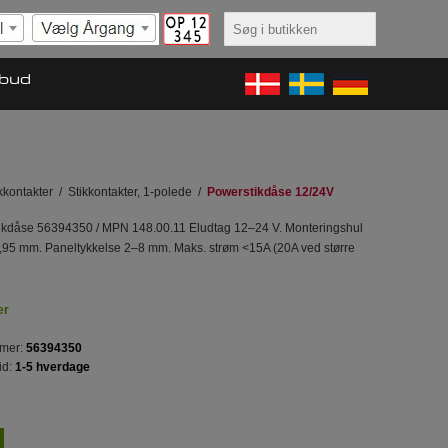
lbud
kkontakter
/
Stikkontakter, 1-polede
/
Powerstikdåse 12/24V
tikdåse 56394350 / MPN 148.00.11 Eludtag 12–24 V. Monteringshul
0,95 mm. Paneltykkelse 2–8 mm. Maks. strøm <15A (20A ved større
er
mer:
56394350
id:
1-5 hverdage