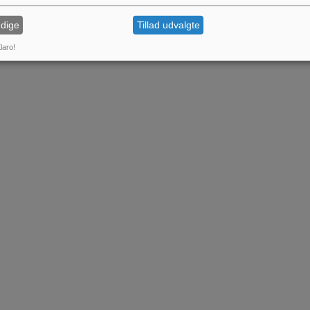
dige
Tillad udvalgte
laro!