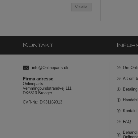
Vis alle
K
I
ONTAKT
NFOR
info@Onlineparts.dk
Om Onli
Firma adresse
Alt om b
Onlineparts
Vemmingbundstrandvej 111
Betaling
DK6310 Broager
Handels
CVR-Nr.: DK31169313
Kontakt 
FAQ
Behandli
Onlinepa