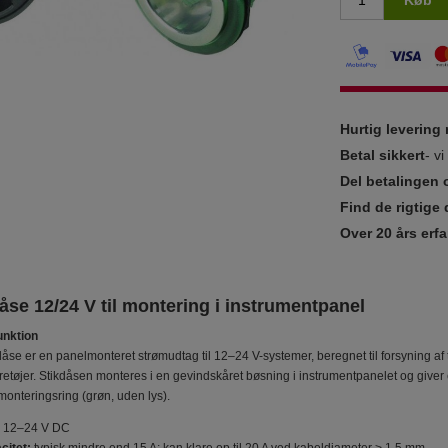
Køb
Hurtig leverin
Betal sikkert
- v
Del betalingen 
Find de rigtige 
Over 20 års erfa
se 12/24 V til montering i instrumentpanel
unktion
se er en panelmonteret strømudtag til 12–24 V-systemer, beregnet til forsyning a
retøjer. Stikdåsen monteres i en gevindskåret bøsning i instrumentpanelet og giver
onteringsring (grøn, uden lys).
12–24 V DC