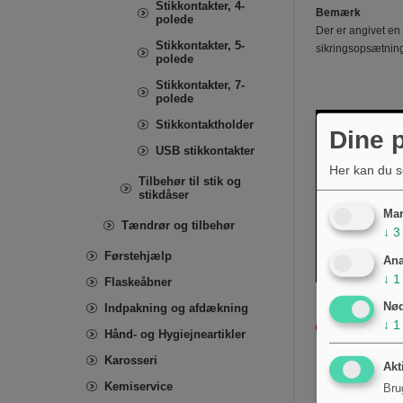
Stikkontakter, 4-
Bemærk
polede
Der er angivet en
Stikkontakter, 5-
sikringsopsætning 
polede
Stikkontakter, 7-
polede
Stikkontaktholder
Dine p
USB stikkontakter
Her kan du s
Tilbehør til stik og
stikdåser
Mar
Tændrør og tilbehør
↓
3
Førstehjælp
Ana
↓
1
Flaskeåbner
Nø
Indpakning og afdækning
↓
1
Hånd- og Hygiejneartikler
Karosseri
Akt
Kemiservice
Bru