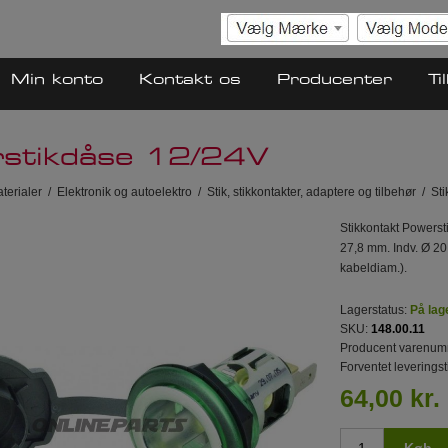
Min konto
Kontakt os
Producenter
Ti
stikdåse 12/24V
terialer
/
Elektronik og autoelektro
/
Stik, stikkontakter, adaptere og tilbehør
/
Sti
Stikkontakt Powers
27,8 mm. Indv. Ø 2
kabeldiam.).
Lagerstatus:
På lag
SKU:
148.00.11
Producent varenum
Forventet leveringst
64,00 kr.