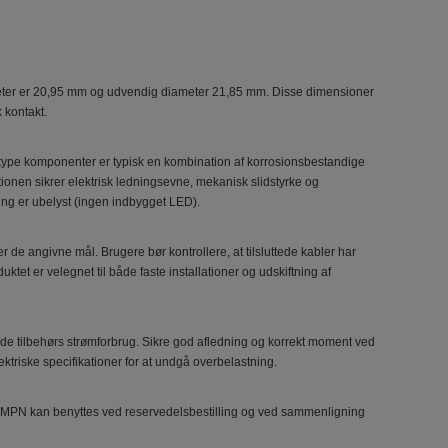
eter er 20,95 mm og udvendig diameter 21,85 mm. Disse dimensioner
 kontakt.
e type komponenter er typisk en kombination af korrosionsbestandige
ionen sikrer elektrisk ledningsevne, mekanisk slidstyrke og
ng er ubelyst (ingen indbygget LED).
 de angivne mål. Brugere bør kontrollere, at tilsluttede kabler har
tet er velegnet til både faste installationer og udskiftning af
ttede tilbehørs strømforbrug. Sikre god afledning og korrekt moment ved
ktriske specifikationer for at undgå overbelastning.
PN kan benyttes ved reservedelsbestilling og ved sammenligning