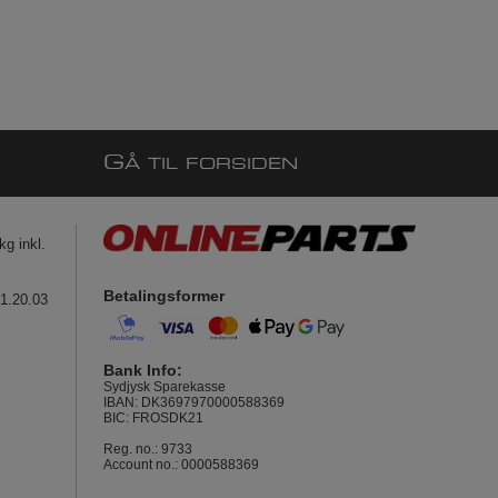
G
Å TIL FORSIDEN
g inkl.
Betalingsformer
41.20.03
Bank Info:
Sydjysk Sparekasse
IBAN: DK3697970000588369
BIC: FROSDK21
Reg. no.: 9733
Account no.: 0000588369