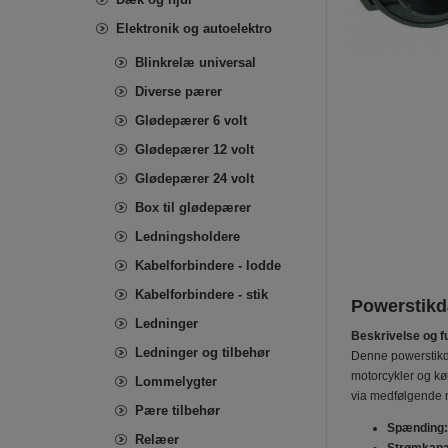
Elektronik og autoelektro
Blinkrelæ universal
Diverse pærer
Glødepærer 6 volt
Glødepærer 12 volt
Glødepærer 24 volt
Box til glødepærer
Ledningsholdere
Kabelforbindere - lodde
Kabelforbindere - stik
Powerstikdå
Ledninger
Beskrivelse og f
Ledninger og tilbehør
Denne powerstikdå
motorcykler og kø
Lommelygter
via medfølgende m
Pære tilbehør
Spænding:
Relæer