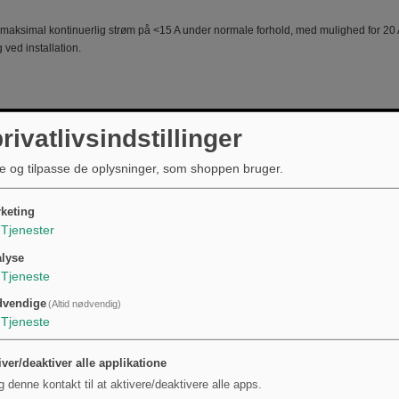
 maksimal kontinuerlig strøm på <15 A under normale forhold, med mulighed for 20 A
ved installation.
rivatlivsindstillinger
e og tilpasse de oplysninger, som shoppen bruger.
keting
Tjenester
lyse
Tjeneste
dvendige
(Altid nødvendig)
Tjeneste
iver/deaktiver alle applikatione
g denne kontakt til at aktivere/deaktivere alle apps.