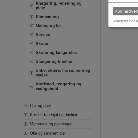
Klargøring, rensning og
pleje
Kun nødven
Klimaanlæg
Realiseret med K
Maling og lak
Service
Skruer
Skruer og fastgørelse
Slanger og tilbehør
Slibe, skære, fræse, bore og
svejse
Værksted, rengøring og
vedligehold
Hjul og dæk
Kæder, tandhjul og drivlinie
Motordele og pakninger
Olie og smøremidler