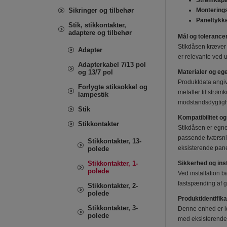
Strømkapa
Sikringer og tilbehør
Montering
Paneltykke
Stik, stikkontakter,
adaptere og tilbehør
Mål og tolerance
Stikdåsen kræver
Adapter
er relevante ved u
Adapterkabel 7/13 pol
og 13/7 pol
Materialer og e
Produktdata angiv
Forlygte stiksokkel og
metaller til strø
lampestik
modstandsdygtighe
Stik
Kompatibilitet 
Stikkontakter
Stikdåsen er egnet
passende tværsnit 
Stikkontakter, 13-
eksisterende pan
polede
Stikkontakter, 1-
Sikkerhed og inst
polede
Ved installation b
fastspænding af g
Stikkontakter, 2-
polede
Produktidentifika
Stikkontakter, 3-
Denne enhed er i
polede
med eksisterende m