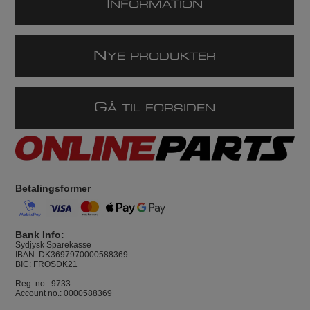
I
NFORMATION
N
YE PRODUKTER
G
Å TIL FORSIDEN
Betalingsformer
Bank Info:
Sydjysk Sparekasse
IBAN: DK3697970000588369
BIC: FROSDK21
Reg. no.: 9733
Account no.: 0000588369