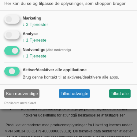
Magnetisk: Nej
Her kan du se og tilpasse de oplysninger, som shoppen bruger.
Låsestift: Nej
VDE-isolering: Nej
Marketing
↓
3
Tjenester
Kompatibilitet og anvendelsesområder
Analyse
Passer til udvendige Torx-skruer mærket med E-størrelser, specifikt E8.
↓
1
Tjeneste
Anvendes typisk ved arbejde på motorcykler, biler og maskineri, hvor
udvendige Torx-fastgørelser forekommer.
Nødvendige
(Altid nødvendig)
Velegnet til mekanikere og erfarne gør-det-selv teknikeres
↓
1
Tjeneste
værkstedsudstyr, når manuel momentkontrol eller korte løsninger er
nødvendige.
Aktiver/deaktiver alle applikatione
Håndtering og vedligeholdelse
Brug denne kontakt til at aktivere/deaktivere alle apps.
Undgå brug med slag- eller impulsværktøj — dette produkt er ikke
klassificeret til slagbelastning.
Kun nødvendige
Tillad udvalgte
Tillad alle
Hold overfladen fri for snavs og fugt for at bevare kromoverfladen; ved
længerevarende opbevaring kan let oliefilm beskytte mod korrosion.
Realiseret med Klaro!
Kontroller regelmæssigt for slitage på profilerne; rundede kanter
indikerer udskiftning for at undgå beskadigelse af fastgørelser.
Produktet er markeret med producentoplysninger fra Hazet og leveres under
MPN 608.34.30 (GTIN 4000896039319). De tekniske data bekræfter, at det er