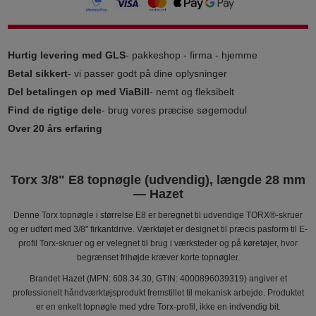
Hurtig levering med GLS
- pakkeshop - firma - hjemme
Betal sikkert
- vi passer godt på dine oplysninger
Del betalingen op med ViaBill
- nemt og fleksibelt
Find de rigtige dele
- brug vores præcise søgemodul
Over 20 års erfaring
Torx 3/8" E8 topnøgle (udvendig), længde 28 mm
— Hazet
Denne Torx topnøgle i størrelse E8 er beregnet til udvendige TORX®-skruer
og er udført med 3/8" firkantdrive. Værktøjet er designet til præcis pasform til E-
profil Torx-skruer og er velegnet til brug i værksteder og på køretøjer, hvor
begrænset frihøjde kræver korte topnøgler.
Brandet Hazet (MPN: 608.34.30, GTIN: 4000896039319) angiver et
professionelt håndværktøjsprodukt fremstillet til mekanisk arbejde. Produktet
er en enkelt topnøgle med ydre Torx-profil, ikke en indvendig bit.