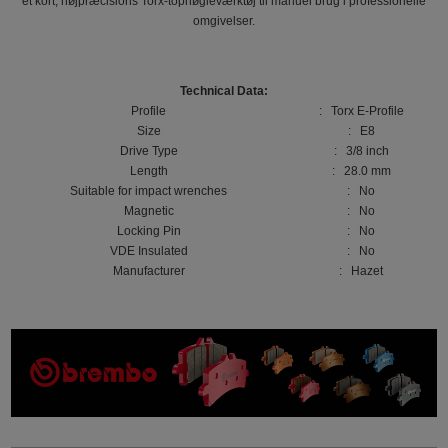
et kort, højpræcisions Torx-topnøgleværktøj til manuel brug i professionelle
omgivelser.
Technical Data:
Profile
: Torx E-Profile
Size
: E8
Drive Type
: 3/8 inch
Length
: 28.0 mm
Suitable for impact wrenches
: No
Magnetic
: No
Locking Pin
: No
VDE Insulated
: No
Manufacturer
: Hazet